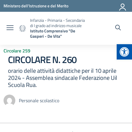
Vai ai contenuti
Vai al menu di navigazione
Vai al footer
Ministero dell'Istruzione e del Merito
Infanzia - Primaria - Secondaria
di I grado ad indirizzo musicale
Istituto Comprensivo "De
Gasperi - De Vita"
Apr
Circolare 259
CIRCOLARE N. 260
orario delle attività didattiche per il 10 aprile
2024 - Assemblea sindacale Federazione Uil
Scuola Rua.
Personale scolastico