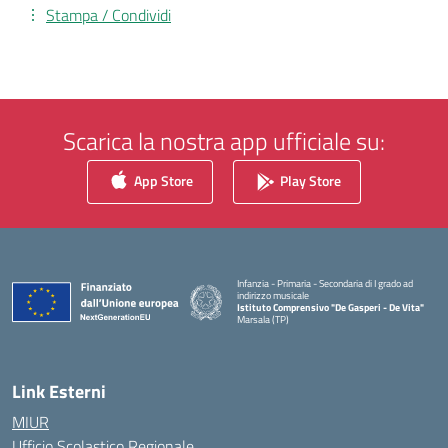
Stampa / Condividi
Scarica la nostra app ufficiale su:
App Store
Play Store
Infanzia - Primaria - Secondaria di I grado ad
indirizzo musicale
Istituto Comprensivo "De Gasperi - De Vita"
Marsala (TP)
— Visita la pagina iniziale della scuola
Link Esterni
MIUR
Ufficio Scolastico Regionale