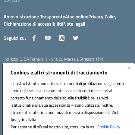
Amministrazione Trasparente
Albo online
Privacy Policy
Dichiarazione di accessibilità
Note legali
Seguici su:
Indirizzo:
C/DA Fornara, 1 - 91025 Marsala Strasatti (TP)
Centralino:
0923961292
Email:
tpic81600v@istruzione.it
Posta elettronica certificata (PEC):
Cookies e altri strumenti di tracciamento
tpic81600v@pec.istruzione.it
Codice fiscale: 82006360810
Il nostro Istituto non utilizza strumenti di profilazione degli utenti -
Codice meccanografico:
TPIC81600V
sono utilizzati esclusivamente cookies tecnici necessari al
Codice Indice delle Pubbliche Amministrazioni (IPA): istsc_tpic81600v
corretto funzionamento del sito, alla fruibilità dei servizi
Codice unico di fatturazione (CUF): UFODYY
istituzionali e alla sua accessibilità – sono utilizzati, inoltre,
strumenti statistici anonimizzati messi a disposizione da Web
Analytics Italia.
Hosting & Powered by 3D Solution S.r.l.
Per saperne di più sul nostro sito, consulta la ns.
Cookie Policy.
Concept & Design by Designers Italia