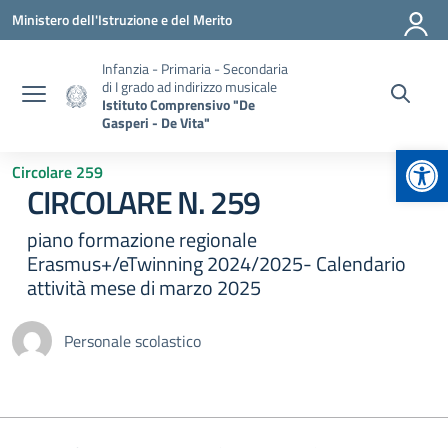
Vai ai contenuti
Vai al menu di navigazione
Vai al footer
Ministero dell'Istruzione e del Merito
Infanzia - Primaria - Secondaria
di I grado ad indirizzo musicale
Istituto Comprensivo "De
Gasperi - De Vita"
Apr
Circolare 259
CIRCOLARE N. 259
piano formazione regionale
Erasmus+/eTwinning 2024/2025- Calendario
attività mese di marzo 2025
Personale scolastico