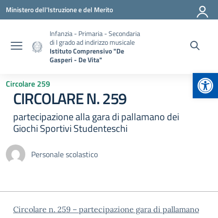
Vai ai contenuti
Vai al menu di navigazione
Vai al footer
Ministero dell'Istruzione e del Merito
Infanzia - Primaria - Secondaria
di I grado ad indirizzo musicale
Istituto Comprensivo "De
Gasperi - De Vita"
Apr
Circolare 259
CIRCOLARE N. 259
partecipazione alla gara di pallamano dei
Giochi Sportivi Studenteschi
Personale scolastico
Circolare n. 259 – partecipazione gara di pallamano