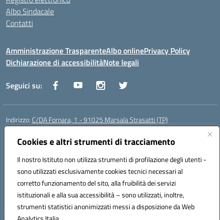
Albo Sindacale
Contatti
Amministrazione Trasparente
Albo online
Privacy Policy
Dichiarazione di accessibilità
Note legali
Seguici su:
Indirizzo:
C/DA Fornara, 1 - 91025 Marsala Strasatti (TP)
Centralino:
0923961292
Email:
tpic81600v@istruzione.it
Posta elettronica certificata (PEC):
Cookies e altri strumenti di tracciamento
tpic81600v@pec.istruzione.it
Codice fiscale: 82006360810
Il nostro Istituto non utilizza strumenti di profilazione degli utenti -
Codice meccanografico:
TPIC81600V
sono utilizzati esclusivamente cookies tecnici necessari al
Codice Indice delle Pubbliche Amministrazioni (IPA): istsc_tpic81600v
corretto funzionamento del sito, alla fruibilità dei servizi
Codice unico di fatturazione (CUF): UFODYY
istituzionali e alla sua accessibilità – sono utilizzati, inoltre,
strumenti statistici anonimizzati messi a disposizione da Web
Analytics Italia.