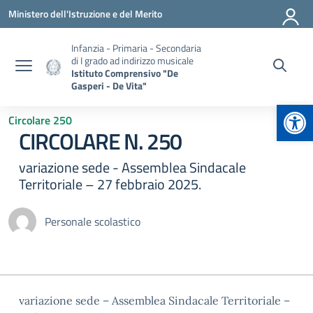
Vai ai contenuti
Vai al menu di navigazione
Vai al footer
Ministero dell'Istruzione e del Merito
Infanzia - Primaria - Secondaria
di I grado ad indirizzo musicale
Istituto Comprensivo "De
Gasperi - De Vita"
Apr
Circolare 250
CIRCOLARE N. 250
variazione sede - Assemblea Sindacale
Territoriale – 27 febbraio 2025.
Personale scolastico
variazione sede – Assemblea Sindacale Territoriale –