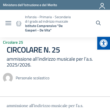
Vai ai contenuti
Vai al menu di navigazione
Vai al footer
Ministero dell'Istruzione e del Merito
Infanzia - Primaria - Secondaria
di I grado ad indirizzo musicale
Istituto Comprensivo "De
Gasperi - De Vita"
Apr
Circolare 25
CIRCOLARE N. 25
ammissione all’indirizzo musicale per l’a.s.
2025/2026.
Personale scolastico
ammissione all’indirizzo musicale per l’a.s.