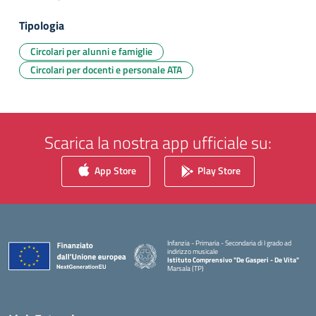
Tipologia
Circolari per alunni e famiglie
Circolari per docenti e personale ATA
Scarica la nostra app ufficiale su:
App Store
Play Store
Infanzia - Primaria - Secondaria di I grado ad
indirizzo musicale
Istituto Comprensivo "De Gasperi - De Vita"
Marsala (TP)
— Visita la pagina iniziale della scuola