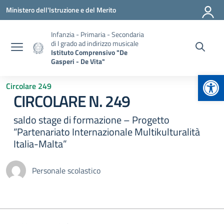
Vai ai contenuti
Vai al menu di navigazione
Vai al footer
Ministero dell'Istruzione e del Merito
Infanzia - Primaria - Secondaria
di I grado ad indirizzo musicale
Istituto Comprensivo "De
Gasperi - De Vita"
Apr
Circolare 249
CIRCOLARE N. 249
saldo stage di formazione – Progetto
“Partenariato Internazionale Multikulturalità
Italia-Malta”
Personale scolastico