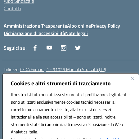
Albo Sindacale
Contatti
Amministrazione Trasparente
Albo online
Privacy Policy
Dichiarazione di accessibilità
Note legali
Seguici su:
Indirizzo:
C/DA Fornara, 1 - 91025 Marsala Strasatti (TP)
Centralino:
0923961292
Email:
tpic81600v@istruzione.it
Posta elettronica certificata (PEC):
Cookies e altri strumenti di tracciamento
tpic81600v@pec.istruzione.it
Codice fiscale: 82006360810
Il nostro Istituto non utilizza strumenti di profilazione degli utenti -
Codice meccanografico:
TPIC81600V
sono utilizzati esclusivamente cookies tecnici necessari al
Codice Indice delle Pubbliche Amministrazioni (IPA): istsc_tpic81600v
corretto funzionamento del sito, alla fruibilità dei servizi
Codice unico di fatturazione (CUF): UFODYY
istituzionali e alla sua accessibilità – sono utilizzati, inoltre,
strumenti statistici anonimizzati messi a disposizione da Web
Analytics Italia.
Hosting & Powered by 3D Solution S.r.l.