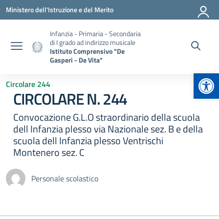
Vai ai contenuti
Vai al menu di navigazione
Vai al footer
Ministero dell'Istruzione e del Merito
Infanzia - Primaria - Secondaria
di I grado ad indirizzo musicale
Istituto Comprensivo "De
Gasperi - De Vita"
Apr
Circolare 244
CIRCOLARE N. 244
Convocazione G.L.O straordinario della scuola
dell Infanzia plesso via Nazionale sez. B e della
scuola dell Infanzia plesso Ventrischi
Montenero sez. C
Personale scolastico