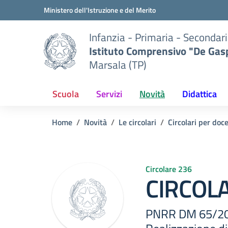
Vai ai contenuti
Vai al menu di navigazione
Vai al footer
Ministero dell'Istruzione e del Merito
Infanzia - Primaria - Secondari
Istituto Comprensivo "De Gasp
Marsala (TP)
Scuola
Servizi
Novità
Didattica
Home
Novità
Le circolari
Circolari per doc
Circolare 236
CIRCOLA
PNRR DM 65/2023