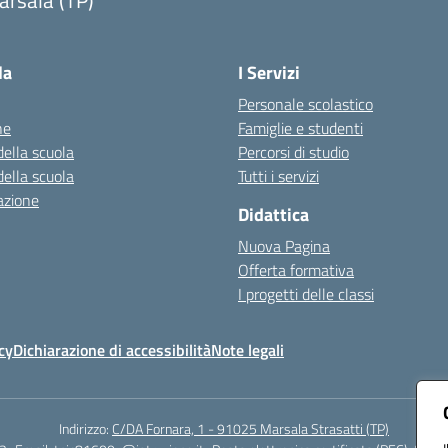
arsala (TP)
Visita la pagina iniziale della scuola
la
I Servizi
Personale scolastico
ne
Famiglie e studenti
della scuola
Percorsi di studio
della scuola
Tutti i servizi
azione
Didattica
Nuova Pagina
Offerta formativa
I progetti delle classi
cy
Dichiarazione di accessibilità
Note legali
Indirizzo:
C/DA Fornara, 1 - 91025 Marsala Strasatti (TP)