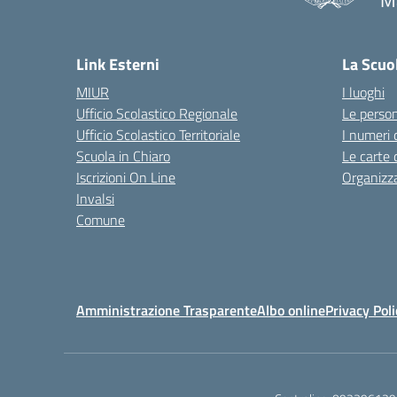
M
— 
Link Esterni
La Scuo
MIUR
I luoghi
Ufficio Scolastico Regionale
Le perso
Ufficio Scolastico Territoriale
I numeri 
Scuola in Chiaro
Le carte 
Iscrizioni On Line
Organizz
Invalsi
Comune
Amministrazione Trasparente
Albo online
Privacy Poli