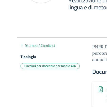
Realizzazione di
lingua e di meto
Stampa / Condividi
PNRR DM
percors
Tipologia
annuali
Circolari per docenti e personale ATA
Docu