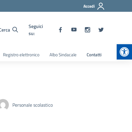
Accedi
Seguici
Cerca
su:
Apr
Registro elettronico
Albo Sindacale
Contatti
Personale scolastico