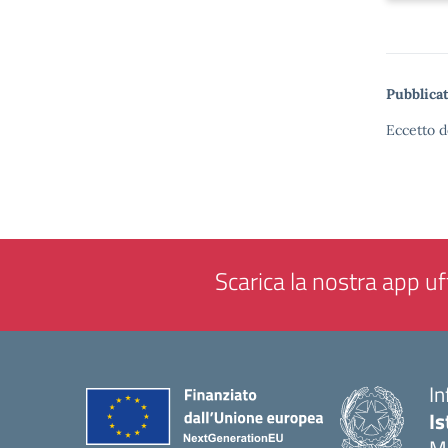
Pubblicat
Eccetto d
Scarica la nostra app uff
In
Is