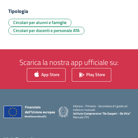
Tipologia
Circolari per alunni e famiglie
Circolari per docenti e personale ATA
Scarica la nostra app ufficiale su:
App Store
Play Store
Infanzia - Primaria - Secondaria di I grado ad
indirizzo musicale
Istituto Comprensivo "De Gasperi - De Vita"
Marsala (TP)
— Visita la pagina iniziale della scuola