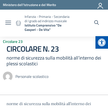
Vai ai contenuti
Vai al menu di navigazione
Vai al footer
Ministero dell'Istruzione e del Merito
Infanzia - Primaria - Secondaria
di I grado ad indirizzo musicale
Istituto Comprensivo "De
Gasperi - De Vita"
Apr
Circolare 23
CIRCOLARE N. 23
norme di sicurezza sulla mobilità all’interno dei
plessi scolastici
Personale scolastico
norme di sicurezza sulla mobilità all’interno dei