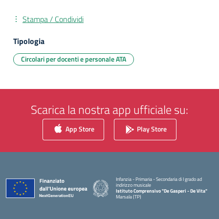
Stampa / Condividi
Tipologia
Circolari per docenti e personale ATA
Scarica la nostra app ufficiale su:
App Store
Play Store
Infanzia - Primaria - Secondaria di I grado ad
indirizzo musicale
Istituto Comprensivo "De Gasperi - De Vita"
Marsala (TP)
— Visita la pagina iniziale della scuola