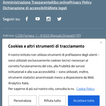
Amministrazione Trasparente
Albo online
Privacy Policy
Dichiarazione di accessibilità
Note legali
Seguici su:
Indirizzo:
C/DA Fornara, 1 - 91025 Marsala Strasatti (TP)
Centralino:
0923961292
Email:
tpic81600v@istruzione.it
Posta elettronica certificata (PEC):
Cookies e altri strumenti di tracciamento
tpic81600v@pec.istruzione.it
Codice fiscale: 82006360810
Il nostro Istituto non utilizza strumenti di profilazione degli utenti -
Codice meccanografico:
TPIC81600V
sono utilizzati esclusivamente cookies tecnici necessari al
Codice Indice delle Pubbliche Amministrazioni (IPA): istsc_tpic81600v
corretto funzionamento del sito, alla fruibilità dei servizi
Codice unico di fatturazione (CUF): UFODYY
istituzionali e alla sua accessibilità – sono utilizzati, inoltre,
strumenti statistici anonimizzati messi a disposizione da Web
Analytics Italia.
Hosting & Powered by 3D Solution S.r.l.
Per saperne di più sul nostro sito, consulta la ns.
Cookie Policy.
Concept & Design by Designers Italia
Personalizza
Rifiuta tutto
Accettare tutto