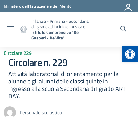
Vai ai contenuti
Vai al menu di navigazione
Vai al footer
Ministero dell'Istruzione e del Merito
Infanzia - Primaria - Secondaria
di I grado ad indirizzo musicale
Istituto Comprensivo "De
Gasperi - De Vita"
Apr
Circolare 229
Circolare n. 229
Attività laboratoriali di orientamento per le
alunne e gli alunni delle classi quinte in
ingresso alla scuola Secondaria di I grado ART
DAY.
Personale scolastico