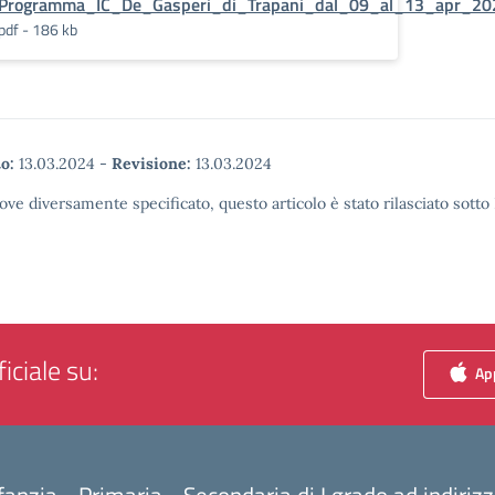
Programma_IC_De_Gasperi_di_Trapani_dal_09_al_13_apr_20
pdf - 186 kb
o:
13.03.2024
-
Revisione:
13.03.2024
ove diversamente specificato, questo articolo è stato rilasciato sott
iciale su:
App