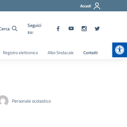
Accedi
Seguici
Cerca
su:
Apr
Registro elettronico
Albo Sindacale
Contatti
Personale scolastico