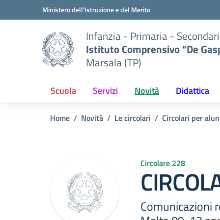
Vai ai contenuti
Vai al menu di navigazione
Vai al footer
Ministero dell'Istruzione e del Merito
Infanzia - Primaria - Secondari
Istituto Comprensivo "De Gasp
Marsala (TP)
Scuola
Servizi
Novità
Didattica
Home
Novità
Le circolari
Circolari per alun
Circolare 228
CIRCOLA
Comunicazioni rel