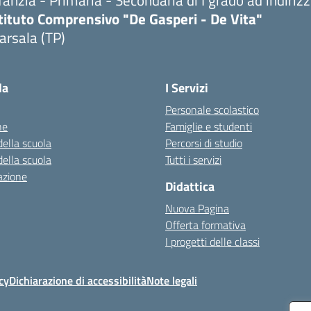
fanzia - Primaria - Secondaria di I grado ad indiri
tituto Comprensivo "De Gasperi - De Vita"
arsala (TP)
Visita la pagina iniziale della scuola
la
I Servizi
Personale scolastico
ne
Famiglie e studenti
della scuola
Percorsi di studio
della scuola
Tutti i servizi
azione
Didattica
Nuova Pagina
Offerta formativa
I progetti delle classi
cy
Dichiarazione di accessibilità
Note legali