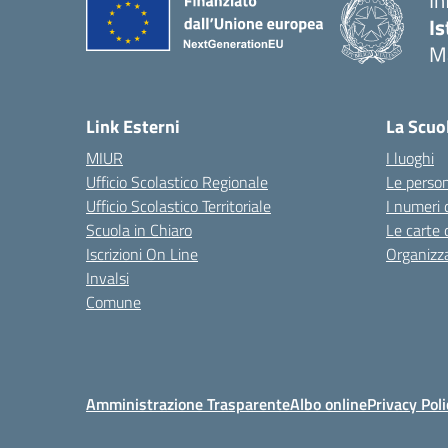
In
Is
M
— 
Link Esterni
La Scuo
MIUR
I luoghi
Ufficio Scolastico Regionale
Le perso
Ufficio Scolastico Territoriale
I numeri 
Scuola in Chiaro
Le carte 
Iscrizioni On Line
Organizz
Invalsi
Comune
Amministrazione Trasparente
Albo online
Privacy Poli