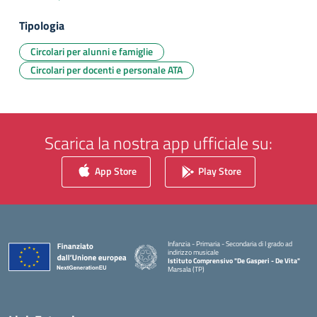
Tipologia
Circolari per alunni e famiglie
Circolari per docenti e personale ATA
Scarica la nostra app ufficiale su:
App Store
Play Store
Infanzia - Primaria - Secondaria di I grado ad
indirizzo musicale
Istituto Comprensivo "De Gasperi - De Vita"
Marsala (TP)
— Visita la pagina iniziale della scuola