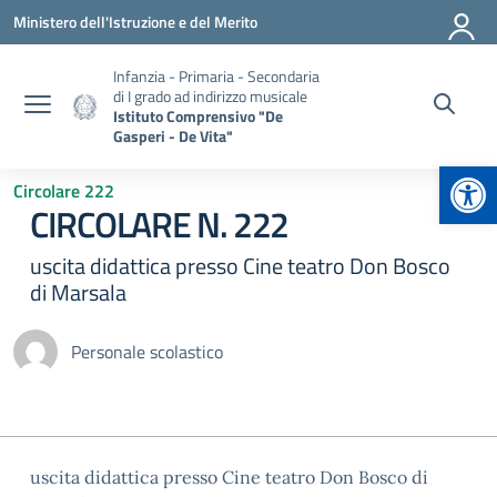
Vai ai contenuti
Vai al menu di navigazione
Vai al footer
Ministero dell'Istruzione e del Merito
Infanzia - Primaria - Secondaria
di I grado ad indirizzo musicale
Istituto Comprensivo "De
Gasperi - De Vita"
Apr
Circolare 222
CIRCOLARE N. 222
uscita didattica presso Cine teatro Don Bosco
di Marsala
Personale scolastico
uscita didattica presso Cine teatro Don Bosco di