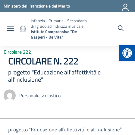
Vai ai contenuti
Vai al menu di navigazione
Vai al footer
Ministero dell'Istruzione e del Merito
Infanzia - Primaria - Secondaria
di I grado ad indirizzo musicale
Istituto Comprensivo "De
Gasperi - De Vita"
Apr
Circolare 222
CIRCOLARE N. 222
progetto "Educazione all'affettività e
all'inclusione"
Personale scolastico
progetto “Educazione all’affettività e all’inclusione”