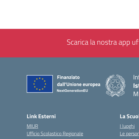
Scarica la nostra app uff
In
Is
M
— 
Link Esterni
La Scuo
MIUR
I luoghi
Ufficio Scolastico Regionale
Le perso