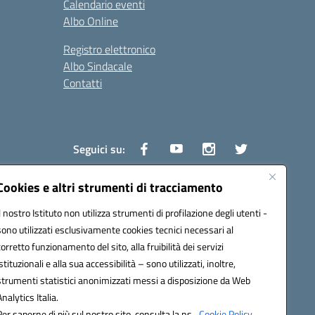
Calendario eventi
Albo Online
Registro elettronico
Albo Sindacale
Contatti
Seguici su:
Cookies e altri strumenti di tracciamento
Il nostro Istituto non utilizza strumenti di profilazione degli utenti -
1600v@pec.istruzione.it
sono utilizzati esclusivamente cookies tecnici necessari al
corretto funzionamento del sito, alla fruibilità dei servizi
istituzionali e alla sua accessibilità – sono utilizzati, inoltre,
strumenti statistici anonimizzati messi a disposizione da Web
Analytics Italia.
Per saperne di più sul nostro sito, consulta la ns.
Cookie Policy.