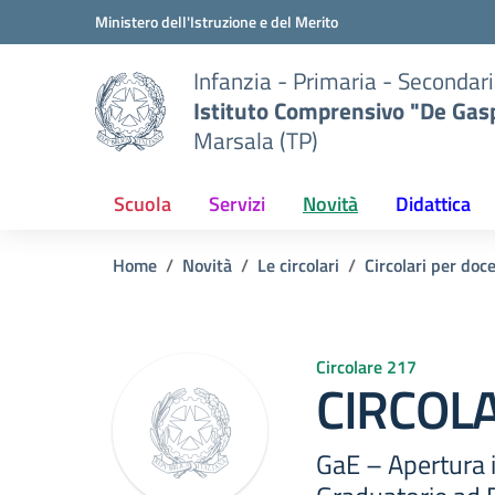
Vai ai contenuti
Vai al menu di navigazione
Vai al footer
Ministero dell'Istruzione e del Merito
Infanzia - Primaria - Secondari
Istituto Comprensivo "De Gasp
Marsala (TP)
Scuola
Servizi
Novità
Didattica
Home
Novità
Le circolari
Circolari per doc
Circolare 217
CIRCOLA
GaE – Apertura 