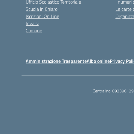
Ufficio Scolastico Territoriale
I numeri 
Scuola in Chiaro
Le carte 
Iscrizioni On Line
Organizz
Invalsi
Comune
Amministrazione Trasparente
Albo online
Privacy Poli
Centralino:
092396129