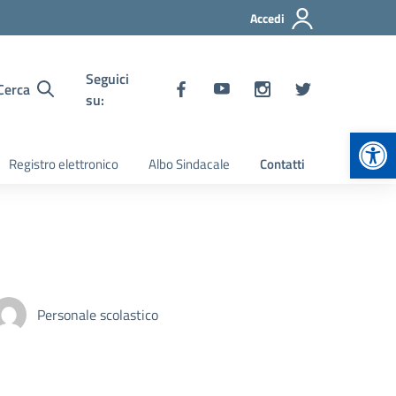
Accedi
Seguici
Cerca
su:
Apr
Registro elettronico
Albo Sindacale
Contatti
Personale scolastico