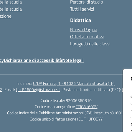
della scuola
Percorsi di studio
della scuola
Tutti i servizi
azione
Didattica
Nuova Pagina
Offerta formativa
I progetti delle classi
cy
Dichiarazione di accessibilità
Note legali
Indirizzo:
C/DA Fornara, 1 - 91025 Marsala Strasatti (TP)
2
Email:
tpic81600v@istruzione.it
Posta elettronica certificata (PEC):
tpic8
Codice fiscale: 82006360810
Codice meccanografico:
TPIC81600V
Codice Indice delle Pubbliche Amministrazioni (IPA): istsc_tpic81600v
Codice unico di fatturazione (CUF): UFODYY