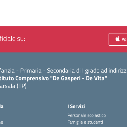
iciale su:
App
fanzia - Primaria - Secondaria di I grado ad indiri
tituto Comprensivo "De Gasperi - De Vita"
arsala (TP)
Visita la pagina iniziale della scuola
la
I Servizi
Personale scolastico
ne
Famiglie e studenti