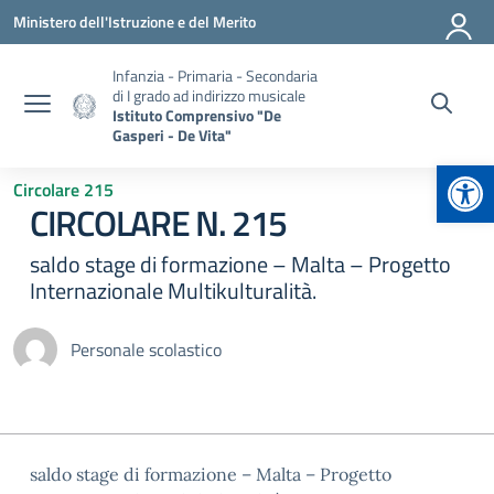
Vai ai contenuti
Vai al menu di navigazione
Vai al footer
Ministero dell'Istruzione e del Merito
Infanzia - Primaria - Secondaria
di I grado ad indirizzo musicale
Istituto Comprensivo "De
Gasperi - De Vita"
Apr
Circolare 215
CIRCOLARE N. 215
saldo stage di formazione – Malta – Progetto
Internazionale Multikulturalità.
Personale scolastico
saldo stage di formazione – Malta – Progetto