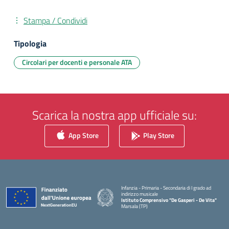
Stampa / Condividi
Tipologia
Circolari per docenti e personale ATA
Scarica la nostra app ufficiale su:
App Store
Play Store
Infanzia - Primaria - Secondaria di I grado ad
indirizzo musicale
Istituto Comprensivo "De Gasperi - De Vita"
Marsala (TP)
— Visita la pagina iniziale della scuola