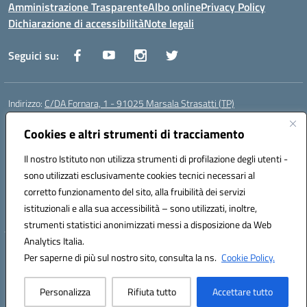
Amministrazione Trasparente
Albo online
Privacy Policy
Dichiarazione di accessibilità
Note legali
Seguici su:
Indirizzo:
C/DA Fornara, 1 - 91025 Marsala Strasatti (TP)
Centralino:
0923961292
Email:
tpic81600v@istruzione.it
Posta elettronica certificata (PEC):
Cookies e altri strumenti di tracciamento
tpic81600v@pec.istruzione.it
Codice fiscale: 82006360810
Il nostro Istituto non utilizza strumenti di profilazione degli utenti -
Codice meccanografico:
TPIC81600V
sono utilizzati esclusivamente cookies tecnici necessari al
Codice Indice delle Pubbliche Amministrazioni (IPA): istsc_tpic81600v
corretto funzionamento del sito, alla fruibilità dei servizi
Codice unico di fatturazione (CUF): UFODYY
istituzionali e alla sua accessibilità – sono utilizzati, inoltre,
strumenti statistici anonimizzati messi a disposizione da Web
Analytics Italia.
Hosting & Powered by 3D Solution S.r.l.
Per saperne di più sul nostro sito, consulta la ns.
Cookie Policy.
Concept & Design by Designers Italia
Personalizza
Rifiuta tutto
Accettare tutto