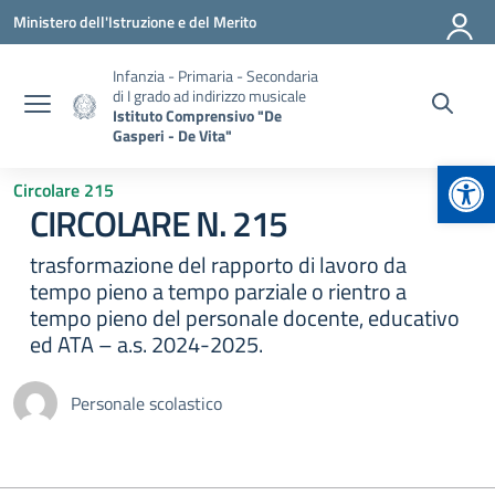
Vai ai contenuti
Vai al menu di navigazione
Vai al footer
Ministero dell'Istruzione e del Merito
Infanzia - Primaria - Secondaria
di I grado ad indirizzo musicale
Istituto Comprensivo "De
Gasperi - De Vita"
Apr
Circolare 215
CIRCOLARE N. 215
trasformazione del rapporto di lavoro da
tempo pieno a tempo parziale o rientro a
tempo pieno del personale docente, educativo
ed ATA – a.s. 2024-2025.
Personale scolastico