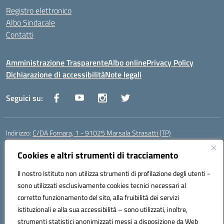
Registro elettronico
Albo Sindacale
Contatti
Amministrazione Trasparente
Albo online
Privacy Policy
Dichiarazione di accessibilità
Note legali
Seguici su:
Indirizzo:
C/DA Fornara, 1 - 91025 Marsala Strasatti (TP)
Centralino:
0923961292
Email:
tpic81600v@istruzione.it
Posta elettronica certificata (PEC):
Cookies e altri strumenti di tracciamento
tpic81600v@pec.istruzione.it
Codice fiscale: 82006360810
Il nostro Istituto non utilizza strumenti di profilazione degli utenti -
Codice meccanografico:
TPIC81600V
sono utilizzati esclusivamente cookies tecnici necessari al
Codice Indice delle Pubbliche Amministrazioni (IPA): istsc_tpic81600v
corretto funzionamento del sito, alla fruibilità dei servizi
Codice unico di fatturazione (CUF): UFODYY
istituzionali e alla sua accessibilità – sono utilizzati, inoltre,
strumenti statistici anonimizzati messi a disposizione da Web