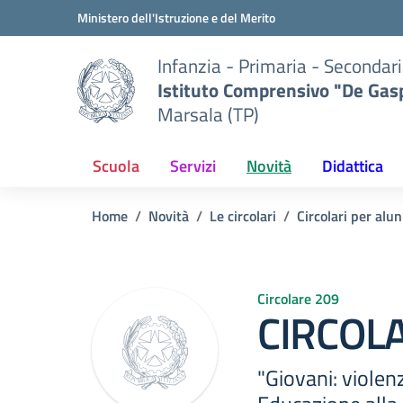
Vai ai contenuti
Vai al menu di navigazione
Vai al footer
Ministero dell'Istruzione e del Merito
Infanzia - Primaria - Secondari
Istituto Comprensivo "De Gasp
Marsala (TP)
Scuola
Servizi
Novità
Didattica
Home
Novità
Le circolari
Circolari per alun
Circolare 209
CIRCOLA
"Giovani: viole