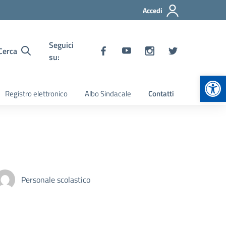
Accedi
Seguici
Cerca
su:
Apr
Registro elettronico
Albo Sindacale
Contatti
Personale scolastico