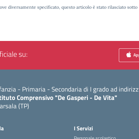
ove diversamente specificato, questo articolo è stato rilasciato sott
iciale su:
App
fanzia - Primaria - Secondaria di I grado ad indiri
tituto Comprensivo "De Gasperi - De Vita"
arsala (TP)
Visita la pagina iniziale della scuola
la
I Servizi
Personale scolastico