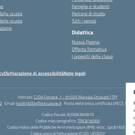
ne
Famiglie e studenti
della scuola
Percorsi di studio
della scuola
Tutti i servizi
azione
Didattica
Nuova Pagina
Offerta formativa
I progetti delle classi
cy
Dichiarazione di accessibilità
Note legali
Indirizzo:
C/DA Fornara, 1 - 91025 Marsala Strasatti (TP)
2
Email:
tpic81600v@istruzione.it
Posta elettronica certificata (PEC):
tpic8
Codice fiscale: 82006360810
Codice meccanografico:
TPIC81600V
Codice Indice delle Pubbliche Amministrazioni (IPA): istsc_tpic81600v
Codice unico di fatturazione (CUF): UFODYY