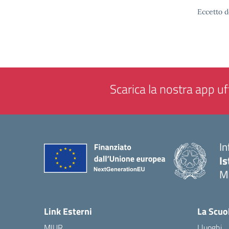
Eccetto d
Scarica la nostra app uff
In
Is
M
— 
Link Esterni
La Scuo
MIUR
I luoghi