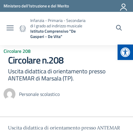
Vai ai contenuti
Vai al menu di navigazione
Vai al footer
Ministero dell'Istruzione e del Merito
Infanzia - Primaria - Secondaria
di I grado ad indirizzo musicale
Istituto Comprensivo "De
Gasperi - De Vita"
Apr
Circolare 208
Circolare n.208
Uscita didattica di orientamento presso
ANTEMAR di Marsala (TP).
Personale scolastico
Uscita didattica di orientamento presso ANTEMAR