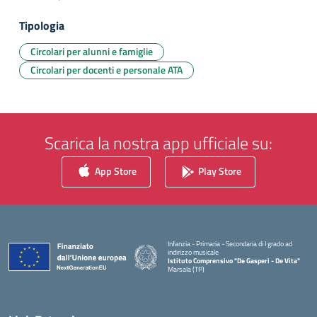
Tipologia
Circolari per alunni e famiglie
Circolari per docenti e personale ATA
Scarica la nostra app ufficiale su:
App Store
Play Store
Infanzia - Primaria - Secondaria di I grado ad
indirizzo musicale
Istituto Comprensivo "De Gasperi - De Vita"
Marsala (TP)
— Visita la pagina iniziale della scuola