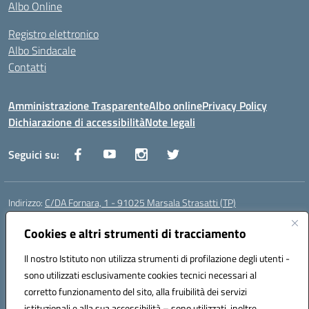
Albo Online
Registro elettronico
Albo Sindacale
Contatti
Amministrazione Trasparente
Albo online
Privacy Policy
Dichiarazione di accessibilità
Note legali
Seguici su:
Indirizzo:
C/DA Fornara, 1 - 91025 Marsala Strasatti (TP)
Centralino:
0923961292
Email:
tpic81600v@istruzione.it
Posta elettronica certificata (PEC):
Cookies e altri strumenti di tracciamento
tpic81600v@pec.istruzione.it
Codice fiscale: 82006360810
Il nostro Istituto non utilizza strumenti di profilazione degli utenti -
Codice meccanografico:
TPIC81600V
sono utilizzati esclusivamente cookies tecnici necessari al
Codice Indice delle Pubbliche Amministrazioni (IPA): istsc_tpic81600v
corretto funzionamento del sito, alla fruibilità dei servizi
Codice unico di fatturazione (CUF): UFODYY
istituzionali e alla sua accessibilità – sono utilizzati, inoltre,