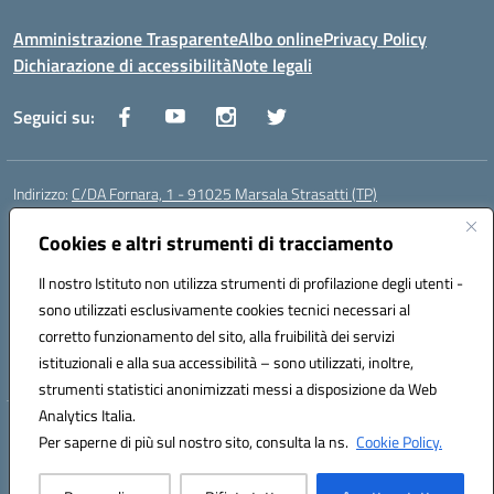
Amministrazione Trasparente
Albo online
Privacy Policy
Dichiarazione di accessibilità
Note legali
Seguici su:
Indirizzo:
C/DA Fornara, 1 - 91025 Marsala Strasatti (TP)
Centralino:
0923961292
Email:
tpic81600v@istruzione.it
Posta elettronica certificata (PEC):
Cookies e altri strumenti di tracciamento
tpic81600v@pec.istruzione.it
Codice fiscale: 82006360810
Il nostro Istituto non utilizza strumenti di profilazione degli utenti -
Codice meccanografico:
TPIC81600V
sono utilizzati esclusivamente cookies tecnici necessari al
Codice Indice delle Pubbliche Amministrazioni (IPA): istsc_tpic81600v
corretto funzionamento del sito, alla fruibilità dei servizi
Codice unico di fatturazione (CUF): UFODYY
istituzionali e alla sua accessibilità – sono utilizzati, inoltre,
strumenti statistici anonimizzati messi a disposizione da Web
Analytics Italia.
Hosting & Powered by 3D Solution S.r.l.
Per saperne di più sul nostro sito, consulta la ns.
Cookie Policy.
Concept & Design by Designers Italia