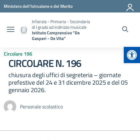
Vai ai contenuti
Vai al menu di navigazione
Vai al footer
Ministero dell'Istruzione e del Merito
Infanzia - Primaria - Secondaria
di I grado ad indirizzo musicale
Istituto Comprensivo "De
Gasperi - De Vita"
Apr
Circolare 196
CIRCOLARE N. 196
chiusura degli uffici di segreteria – giornate
prefestive del 24 e 31 dicembre 2025 e del 05
gennaio 2026.
Personale scolastico