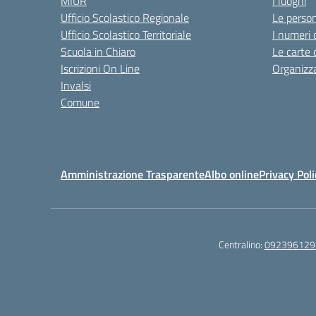
MIUR
I luoghi
Ufficio Scolastico Regionale
Le perso
Ufficio Scolastico Territoriale
I numeri 
Scuola in Chiaro
Le carte 
Iscrizioni On Line
Organizz
Invalsi
Comune
Amministrazione Trasparente
Albo online
Privacy Poli
Centralino:
092396129