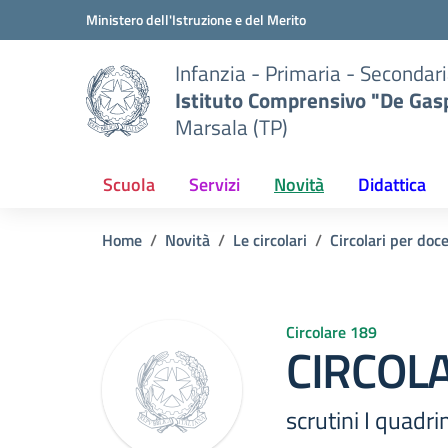
Vai ai contenuti
Vai al menu di navigazione
Vai al footer
Ministero dell'Istruzione e del Merito
Infanzia - Primaria - Secondari
Istituto Comprensivo "De Gasp
Marsala (TP)
Scuola
Servizi
Novità
Didattica
Home
Novità
Le circolari
Circolari per doc
Circolare 189
CIRCOLA
scrutini I quadr