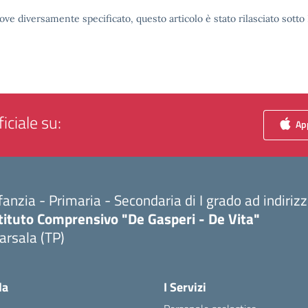
ove diversamente specificato, questo articolo è stato rilasciato sott
iciale su:
App
fanzia - Primaria - Secondaria di I grado ad indiri
tituto Comprensivo "De Gasperi - De Vita"
arsala (TP)
Visita la pagina iniziale della scuola
la
I Servizi