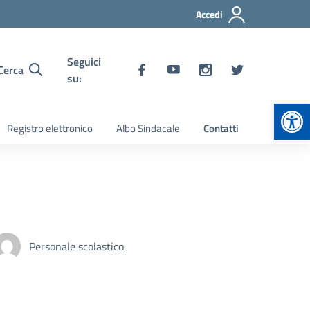
Accedi
Seguici
Cerca
su:
Apr
Registro elettronico
Albo Sindacale
Contatti
Personale scolastico