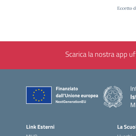
Eccetto d
Scarica la nostra app uff
In
Is
M
— 
Link Esterni
La Scuo