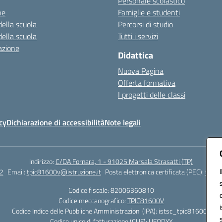
Personale scolastico
ne
Famiglie e studenti
della scuola
Percorsi di studio
della scuola
Tutti i servizi
azione
Didattica
Nuova Pagina
Offerta formativa
I progetti delle classi
cy
Dichiarazione di accessibilità
Note legali
Indirizzo:
C/DA Fornara, 1 - 91025 Marsala Strasatti (TP)
2
Email:
tpic81600v@istruzione.it
Posta elettronica certificata (PEC):
tpic8
Codice fiscale: 82006360810
Codice meccanografico:
TPIC81600V
Codice Indice delle Pubbliche Amministrazioni (IPA): istsc_tpic81600v
Codice unico di fatturazione (CUF): UFODYY