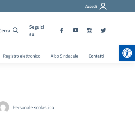
Accedi
Seguici
Cerca
su:
Apr
Registro elettronico
Albo Sindacale
Contatti
Personale scolastico