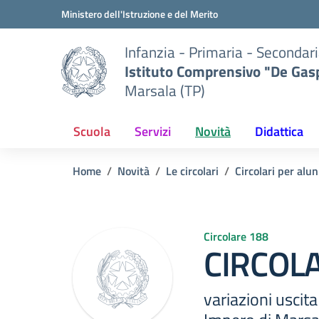
Vai ai contenuti
Vai al menu di navigazione
Vai al footer
Ministero dell'Istruzione e del Merito
Infanzia - Primaria - Secondari
Istituto Comprensivo "De Gasp
Marsala (TP)
Scuola
Servizi
Novità
Didattica
Home
Novità
Le circolari
Circolari per alun
Circolare 188
CIRCOLA
variazioni uscita