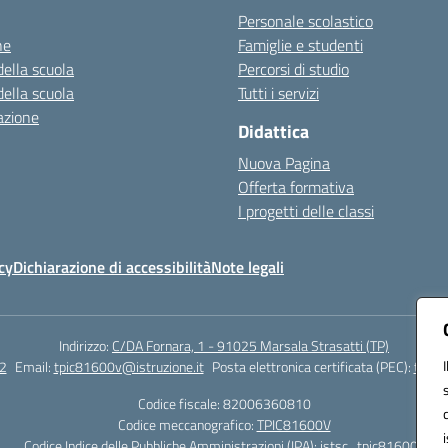
Personale scolastico
ne
Famiglie e studenti
della scuola
Percorsi di studio
della scuola
Tutti i servizi
azione
Didattica
Nuova Pagina
Offerta formativa
I progetti delle classi
cy
Dichiarazione di accessibilità
Note legali
Indirizzo:
C/DA Fornara, 1 - 91025 Marsala Strasatti (TP)
2
Email:
tpic81600v@istruzione.it
Posta elettronica certificata (PEC):
tpic8
Codice fiscale: 82006360810
Codice meccanografico:
TPIC81600V
Codice Indice delle Pubbliche Amministrazioni (IPA): istsc_tpic81600v