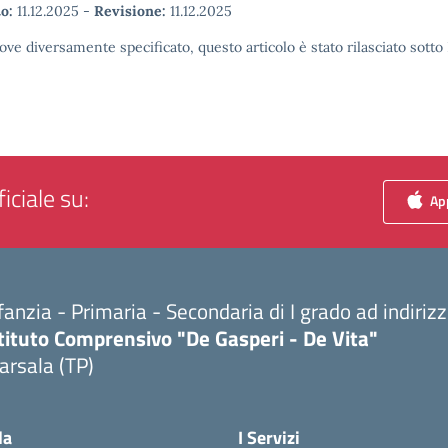
o:
11.12.2025
-
Revisione:
11.12.2025
ove diversamente specificato, questo articolo è stato rilasciato sott
iciale su:
App
fanzia - Primaria - Secondaria di I grado ad indiri
tituto Comprensivo "De Gasperi - De Vita"
arsala (TP)
Visita la pagina iniziale della scuola
la
I Servizi