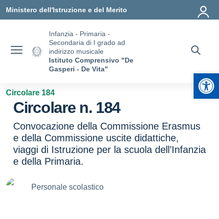
Vai ai contenuti
Vai al menu di navigazione
Vai al footer
Ministero dell'Istruzione e del Merito
Infanzia - Primaria -
Secondaria di I grado ad
indirizzo musicale
Istituto Comprensivo "De
Gasperi - De Vita"
Apr
Circolare 184
Circolare n. 184
Convocazione della Commissione Erasmus
e della Commissione uscite didattiche,
viaggi di Istruzione per la scuola dell’Infanzia
e della Primaria.
Personale scolastico