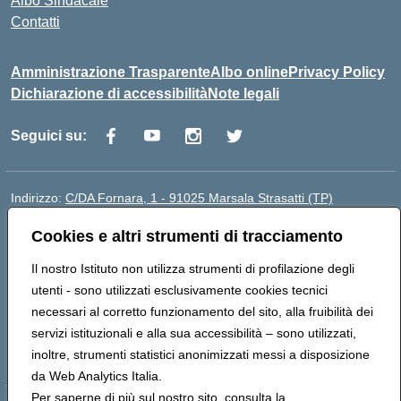
Albo Sindacale
Contatti
Amministrazione Trasparente
Albo online
Privacy Policy
Dichiarazione di accessibilità
Note legali
Seguici su:
Indirizzo:
C/DA Fornara, 1 - 91025 Marsala Strasatti (TP)
Centralino:
0923961292
Email:
tpic81600v@istruzione.it
Cookies e altri strumenti di tracciamento
Posta elettronica certificata (PEC):
tpic81600v@pec.istruzione.it
Codice fiscale: 82006360810
Il nostro Istituto non utilizza strumenti di profilazione degli
Codice meccanografico:
TPIC81600V
utenti - sono utilizzati esclusivamente cookies tecnici
Codice Indice delle Pubbliche Amministrazioni (IPA):
necessari al corretto funzionamento del sito, alla fruibilità dei
istsc_tpic81600v
servizi istituzionali e alla sua accessibilità – sono utilizzati,
Codice unico di fatturazione (CUF): UFODYY
inoltre, strumenti statistici anonimizzati messi a disposizione
da Web Analytics Italia.
Per saperne di più sul nostro sito, consulta la