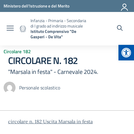
Vai ai contenuti
Vai al menu di navigazione
Vai al footer
Ministero dell'Istruzione e del Merito
Infanzia - Primaria - Secondaria
di I grado ad indirizzo musicale
Istituto Comprensivo "De
Gasperi - De Vita"
Apr
Circolare 182
CIRCOLARE N. 182
"Marsala in festa" - Carnevale 2024.
Personale scolastico
circolare n. 182 Uscita Marsala in festa