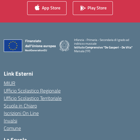
App Store
Play Store
Infanzia - Primaria - Secondaria di I grado ad
indirizzo musicale
Istituto Comprensivo "De Gasperi - De Vita"
Marsala (TP)
— Visita la pagina iniziale della scuola
Link Esterni
MIUR
Ufficio Scolastico Regionale
Ufficio Scolastico Territoriale
Scuola in Chiaro
Iscrizioni On Line
Invalsi
Comune
La Scuola