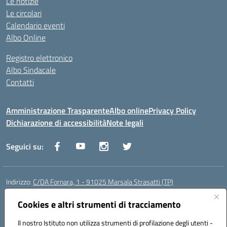
Le notizie
Le circolari
Calendario eventi
Albo Online
Registro elettronico
Albo Sindacale
Contatti
Amministrazione Trasparente
Albo online
Privacy Policy
Dichiarazione di accessibilità
Note legali
Seguici su:
Indirizzo:
C/DA Fornara, 1 - 91025 Marsala Strasatti (TP)
Centralino:
0923961292
Email:
tpic81600v@istruzione.it
Posta elettronica certificata (PEC):
Cookies e altri strumenti di tracciamento
tpic81600v@pec.istruzione.it
Codice fiscale: 82006360810
Il nostro Istituto non utilizza strumenti di profilazione degli utenti -