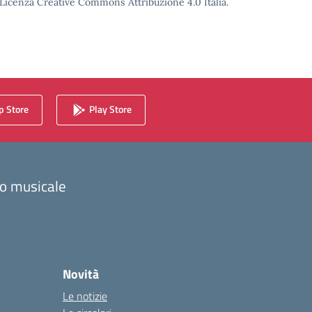
o Licenza Creative Commons Attribuzione 4.0 Italia.
 Store
Play Store
zzo musicale
Novità
Le notizie