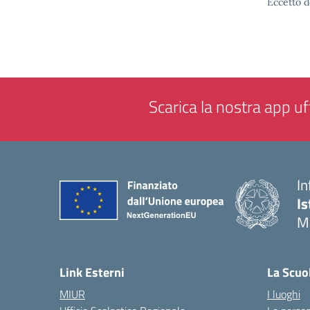
Eccetto d
Scarica la nostra app uff
In
Is
M
— 
Link Esterni
La Scuo
MIUR
I luoghi