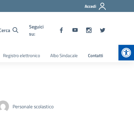
Accedi
Seguici
Cerca
su:
Apr
Registro elettronico
Albo Sindacale
Contatti
Personale scolastico