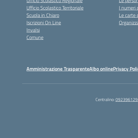
Ufficio Scolastico Regionale
Le perso
Ufficio Scolastico Territoriale
I numeri 
Scuola in Chiaro
Le carte 
Iscrizioni On Line
Organizz
Invalsi
Comune
Amministrazione Trasparente
Albo online
Privacy Poli
Centralino:
092396129