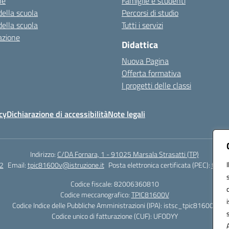
ne
Famiglie e studenti
della scuola
Percorsi di studio
della scuola
Tutti i servizi
azione
Didattica
Nuova Pagina
Offerta formativa
I progetti delle classi
cy
Dichiarazione di accessibilità
Note legali
Indirizzo:
C/DA Fornara, 1 - 91025 Marsala Strasatti (TP)
2
Email:
tpic81600v@istruzione.it
Posta elettronica certificata (PEC):
tpic8
Codice fiscale: 82006360810
Codice meccanografico:
TPIC81600V
Codice Indice delle Pubbliche Amministrazioni (IPA): istsc_tpic81600v
Codice unico di fatturazione (CUF): UFODYY