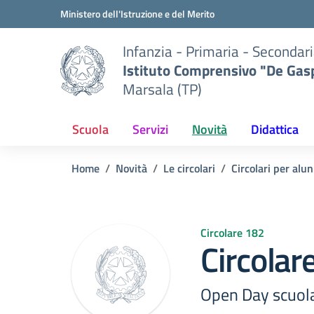
Vai ai contenuti
Vai al menu di navigazione
Vai al footer
Ministero dell'Istruzione e del Merito
Infanzia - Primaria - Secondari
Istituto Comprensivo "De Gasp
Marsala (TP)
Scuola
Servizi
Novità
Didattica
Home
Novità
Le circolari
Circolari per alun
Circolare 182
Circolar
Open Day scuola