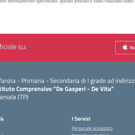
ove diversamente specificato, questo articolo è stato rilasciato sott
iciale su:
App
fanzia - Primaria - Secondaria di I grado ad indiri
tituto Comprensivo "De Gasperi - De Vita"
arsala (TP)
Visita la pagina iniziale della scuola
la
I Servizi
Personale scolastico