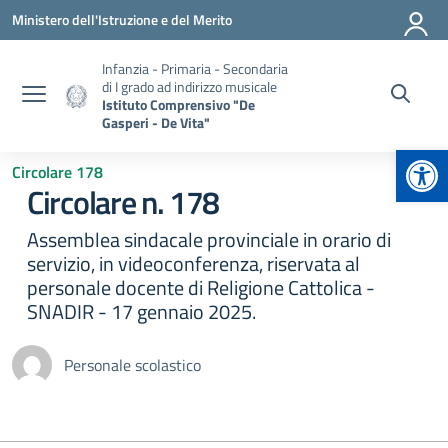
Vai ai contenuti
Vai al menu di navigazione
Vai al footer
Ministero dell'Istruzione e del Merito
Infanzia - Primaria - Secondaria
di I grado ad indirizzo musicale
Istituto Comprensivo "De
Gasperi - De Vita"
Apr
Circolare 178
Circolare n. 178
Assemblea sindacale provinciale in orario di
servizio, in videoconferenza, riservata al
personale docente di Religione Cattolica -
SNADIR - 17 gennaio 2025.
Personale scolastico