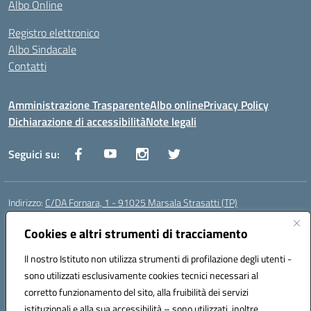
Albo Online
Registro elettronico
Albo Sindacale
Contatti
Amministrazione Trasparente
Albo online
Privacy Policy
Dichiarazione di accessibilità
Note legali
Seguici su:
Indirizzo:
C/DA Fornara, 1 - 91025 Marsala Strasatti (TP)
Centralino:
0923961292
Email:
tpic81600v@istruzione.it
Posta elettronica certificata (PEC):
Cookies e altri strumenti di tracciamento
tpic81600v@pec.istruzione.it
Codice fiscale: 82006360810
Il nostro Istituto non utilizza strumenti di profilazione degli utenti -
Codice meccanografico:
TPIC81600V
sono utilizzati esclusivamente cookies tecnici necessari al
Codice Indice delle Pubbliche Amministrazioni (IPA): istsc_tpic81600v
corretto funzionamento del sito, alla fruibilità dei servizi
Codice unico di fatturazione (CUF): UFODYY
istituzionali e alla sua accessibilità – sono utilizzati, inoltre,