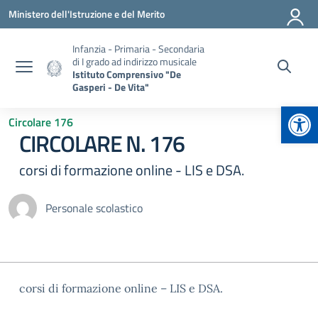
Vai ai contenuti
Vai al menu di navigazione
Vai al footer
Ministero dell'Istruzione e del Merito
Infanzia - Primaria - Secondaria
di I grado ad indirizzo musicale
Istituto Comprensivo "De
Gasperi - De Vita"
Apr
Circolare 176
CIRCOLARE N. 176
corsi di formazione online - LIS e DSA.
Personale scolastico
corsi di formazione online – LIS e DSA.