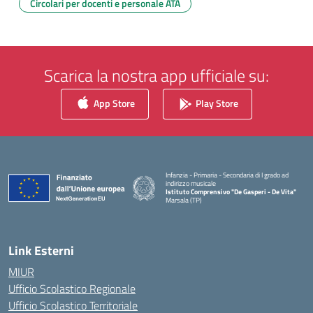
Circolari per docenti e personale ATA
Scarica la nostra app ufficiale su:
App Store
Play Store
Infanzia - Primaria - Secondaria di I grado ad
indirizzo musicale
Istituto Comprensivo "De Gasperi - De Vita"
Marsala (TP)
— Visita la pagina iniziale della scuola
Link Esterni
MIUR
Ufficio Scolastico Regionale
Ufficio Scolastico Territoriale