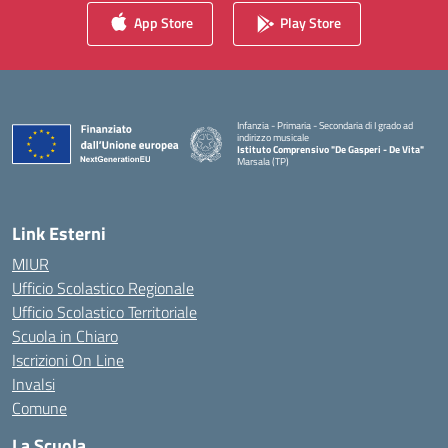
App Store
Play Store
Infanzia - Primaria - Secondaria di I grado ad
indirizzo musicale
Istituto Comprensivo "De Gasperi - De Vita"
Marsala (TP)
— Visita la pagina iniziale della scuola
Link Esterni
MIUR
Ufficio Scolastico Regionale
Ufficio Scolastico Territoriale
Scuola in Chiaro
Iscrizioni On Line
Invalsi
Comune
La Scuola