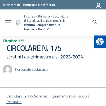
Vai ai contenuti
Vai al menu di navigazione
Vai al footer
Ministero dell'Istruzione e del Merito
Infanzia - Primaria - Secondaria
di I grado ad indirizzo musicale
Istituto Comprensivo "De
Gasperi - De Vita"
Apr
Circolare 175
CIRCOLARE N. 175
scrutini I quadrimestre a.s.: 2023/2024.
Personale scolastico
Circolare n. 175 Scrutini I quadrimestre- scuola
Primaria