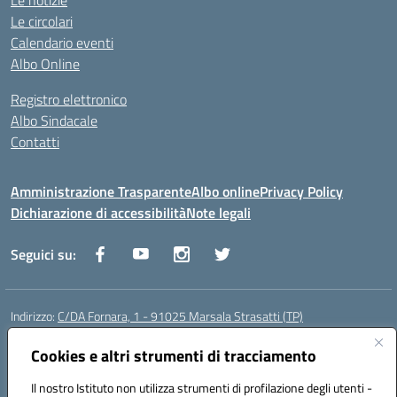
Le notizie
Le circolari
Calendario eventi
Albo Online
Registro elettronico
Albo Sindacale
Contatti
Amministrazione Trasparente
Albo online
Privacy Policy
Dichiarazione di accessibilità
Note legali
Seguici su:
Indirizzo:
C/DA Fornara, 1 - 91025 Marsala Strasatti (TP)
Centralino:
0923961292
Email:
tpic81600v@istruzione.it
Posta elettronica certificata (PEC):
Cookies e altri strumenti di tracciamento
tpic81600v@pec.istruzione.it
Codice fiscale: 82006360810
Il nostro Istituto non utilizza strumenti di profilazione degli utenti -