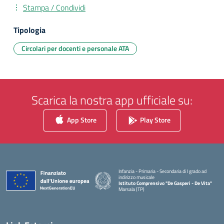
Stampa / Condividi
Tipologia
Circolari per docenti e personale ATA
Scarica la nostra app ufficiale su:
App Store
Play Store
Infanzia - Primaria - Secondaria di I grado ad
indirizzo musicale
Istituto Comprensivo "De Gasperi - De Vita"
Marsala (TP)
— Visita la pagina iniziale della scuola