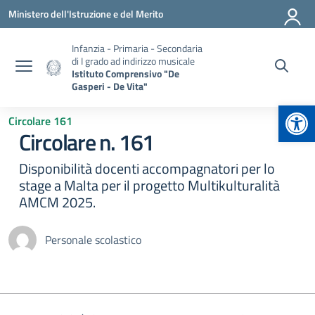
Vai ai contenuti
Vai al menu di navigazione
Vai al footer
Ministero dell'Istruzione e del Merito
Infanzia - Primaria - Secondaria
di I grado ad indirizzo musicale
Istituto Comprensivo "De
Gasperi - De Vita"
Apr
Circolare 161
Circolare n. 161
Disponibilità docenti accompagnatori per lo
stage a Malta per il progetto Multikulturalità
AMCM 2025.
Personale scolastico