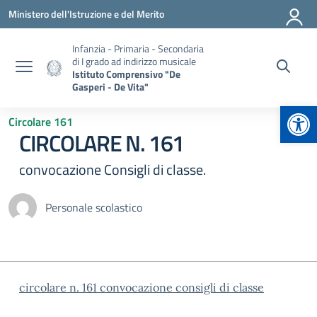
Vai ai contenuti
Vai al menu di navigazione
Vai al footer
Ministero dell'Istruzione e del Merito
Infanzia - Primaria - Secondaria
di I grado ad indirizzo musicale
Istituto Comprensivo "De
Gasperi - De Vita"
Apr
Circolare 161
CIRCOLARE N. 161
convocazione Consigli di classe.
Personale scolastico
circolare n. 161 convocazione consigli di classe