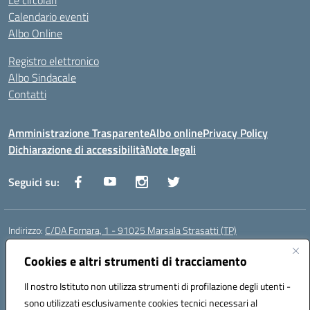
Le circolari
Calendario eventi
Albo Online
Registro elettronico
Albo Sindacale
Contatti
Amministrazione Trasparente
Albo online
Privacy Policy
Dichiarazione di accessibilità
Note legali
Seguici su:
Indirizzo:
C/DA Fornara, 1 - 91025 Marsala Strasatti (TP)
Centralino:
0923961292
Email:
tpic81600v@istruzione.it
Posta elettronica certificata (PEC):
Cookies e altri strumenti di tracciamento
tpic81600v@pec.istruzione.it
Codice fiscale: 82006360810
Il nostro Istituto non utilizza strumenti di profilazione degli utenti -
Codice meccanografico:
TPIC81600V
sono utilizzati esclusivamente cookies tecnici necessari al