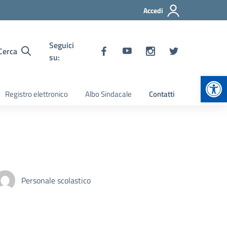
Accedi
Seguici
Cerca
su:
Apr
Registro elettronico
Albo Sindacale
Contatti
Personale scolastico