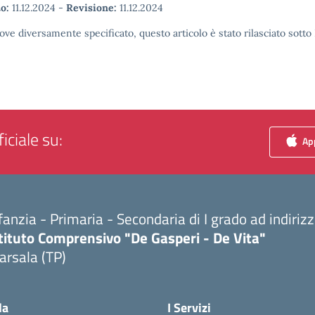
o:
11.12.2024
-
Revisione:
11.12.2024
ove diversamente specificato, questo articolo è stato rilasciato sott
iciale su:
App
fanzia - Primaria - Secondaria di I grado ad indiri
tituto Comprensivo "De Gasperi - De Vita"
arsala (TP)
Visita la pagina iniziale della scuola
la
I Servizi