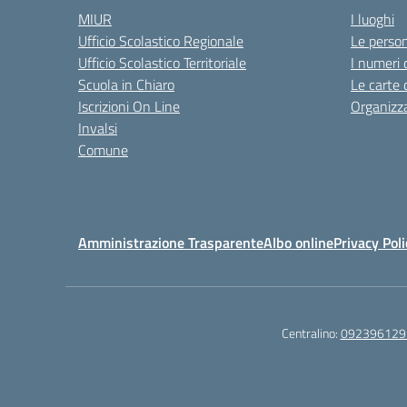
MIUR
I luoghi
Ufficio Scolastico Regionale
Le perso
Ufficio Scolastico Territoriale
I numeri 
Scuola in Chiaro
Le carte 
Iscrizioni On Line
Organizz
Invalsi
Comune
Amministrazione Trasparente
Albo online
Privacy Poli
Centralino:
092396129