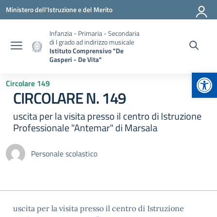
Vai ai contenuti
Vai al menu di navigazione
Vai al footer
Ministero dell'Istruzione e del Merito
Infanzia - Primaria - Secondaria
di I grado ad indirizzo musicale
Istituto Comprensivo "De
Gasperi - De Vita"
Apr
Circolare 149
CIRCOLARE N. 149
uscita per la visita presso il centro di Istruzione
Professionale "Antemar" di Marsala
Personale scolastico
uscita per la visita presso il centro di Istruzione