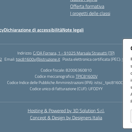
Offerta formativa
I progetti delle classi
cy
Dichiarazione di accessibilità
Note legali
Indirizzo:
C/DA Fornara, 1 - 91025 Marsala Strasatti (TP)
2
Email:
tpic81600v@istruzione.it
Posta elettronica certificata (PEC):
tpic8
Codice fiscale: 82006360810
Codice meccanografico:
TPIC81600V
Codice Indice delle Pubbliche Amministrazioni (IPA): istsc_tpic81600v
Codice unico di fatturazione (CUF): UFODYY
Hosting & Powered by 3D Solution S.r.l.
Concept & Design by Designers Italia