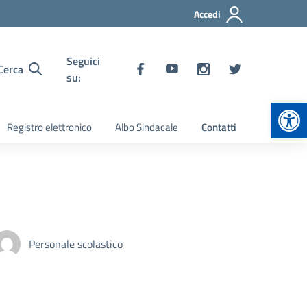
Accedi
Seguici
Cerca
su:
Apr
Registro elettronico
Albo Sindacale
Contatti
Personale scolastico