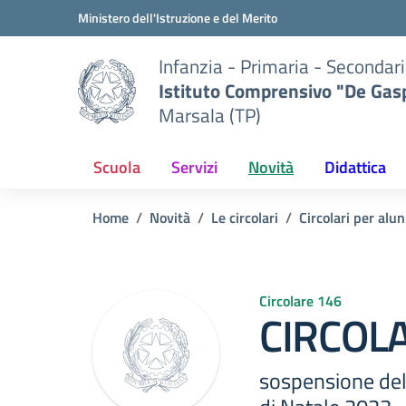
Vai ai contenuti
Vai al menu di navigazione
Vai al footer
Ministero dell'Istruzione e del Merito
Infanzia - Primaria - Secondari
Istituto Comprensivo "De Gasp
Marsala (TP)
Scuola
Servizi
Novità
Didattica
Home
Novità
Le circolari
Circolari per alun
Circolare 146
CIRCOLA
sospensione dell