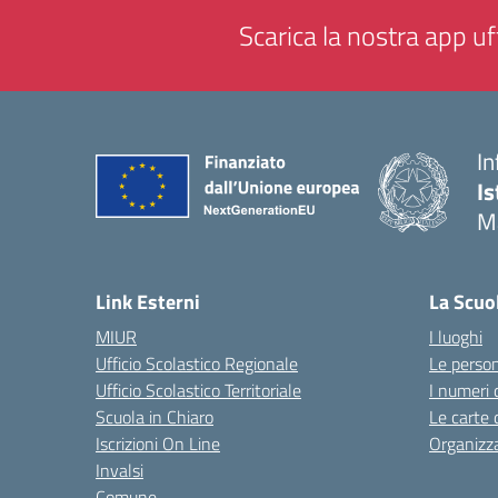
Scarica la nostra app uff
In
Is
M
— 
Link Esterni
La Scuo
MIUR
I luoghi
Ufficio Scolastico Regionale
Le perso
Ufficio Scolastico Territoriale
I numeri 
Scuola in Chiaro
Le carte 
Iscrizioni On Line
Organizz
Invalsi
Comune