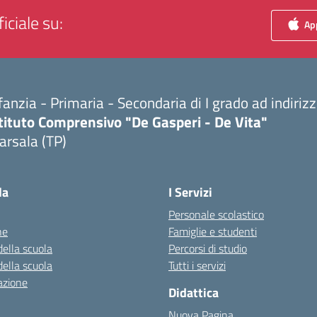
iciale su:
App
fanzia - Primaria - Secondaria di I grado ad indiri
tituto Comprensivo "De Gasperi - De Vita"
arsala (TP)
Visita la pagina iniziale della scuola
la
I Servizi
Personale scolastico
ne
Famiglie e studenti
della scuola
Percorsi di studio
della scuola
Tutti i servizi
azione
Didattica
Nuova Pagina