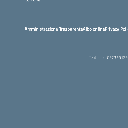
Amministrazione Trasparente
Albo online
Privacy Poli
Centralino:
092396129