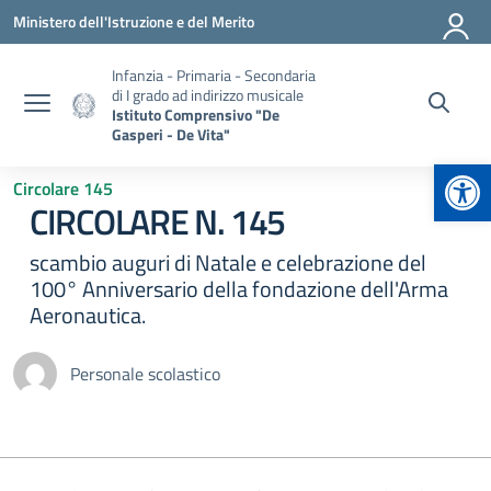
Vai ai contenuti
Vai al menu di navigazione
Vai al footer
Ministero dell'Istruzione e del Merito
Infanzia - Primaria - Secondaria
di I grado ad indirizzo musicale
Istituto Comprensivo "De
Gasperi - De Vita"
Apr
Circolare 145
CIRCOLARE N. 145
scambio auguri di Natale e celebrazione del
100° Anniversario della fondazione dell'Arma
Aeronautica.
Personale scolastico