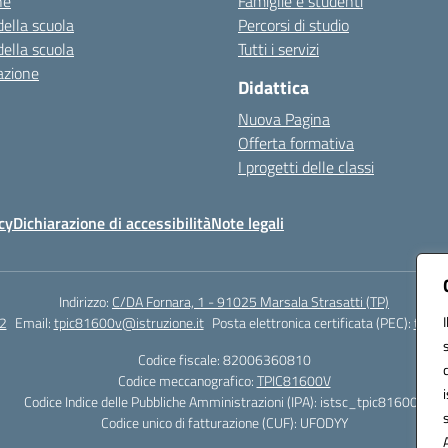
ne
Famiglie e studenti
della scuola
Percorsi di studio
della scuola
Tutti i servizi
azione
Didattica
Nuova Pagina
Offerta formativa
I progetti delle classi
cy
Dichiarazione di accessibilità
Note legali
Indirizzo:
C/DA Fornara, 1 - 91025 Marsala Strasatti (TP)
2
Email:
tpic81600v@istruzione.it
Posta elettronica certificata (PEC):
tpic8
Codice fiscale: 82006360810
Codice meccanografico:
TPIC81600V
Codice Indice delle Pubbliche Amministrazioni (IPA): istsc_tpic81600v
Codice unico di fatturazione (CUF): UFODYY