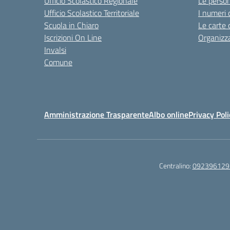
Ufficio Scolastico Regionale
Le perso
Ufficio Scolastico Territoriale
I numeri 
Scuola in Chiaro
Le carte 
Iscrizioni On Line
Organizz
Invalsi
Comune
Amministrazione Trasparente
Albo online
Privacy Poli
Centralino:
092396129