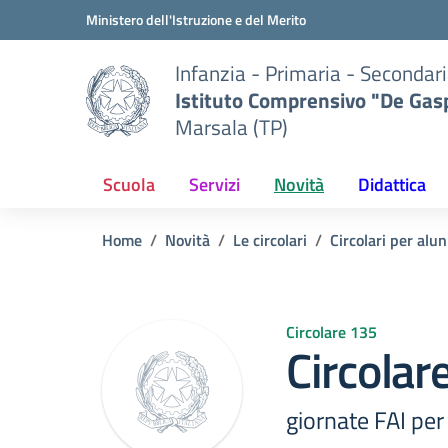
Vai ai contenuti
Vai al menu di navigazione
Vai al footer
Ministero dell'Istruzione e del Merito
Infanzia - Primaria - Secondari
Istituto Comprensivo "De Gasp
Marsala (TP)
Scuola
Servizi
Novità
Didattica
Home
Novità
Le circolari
Circolari per alun
Circolare 135
Circolar
giornate FAI pe