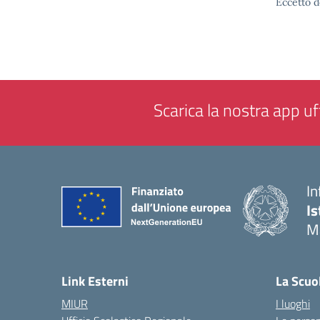
Eccetto d
Scarica la nostra app uff
In
Is
M
— 
Link Esterni
La Scuo
MIUR
I luoghi