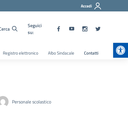
Accedi
Seguici
Cerca
su:
Apr
Registro elettronico
Albo Sindacale
Contatti
Personale scolastico