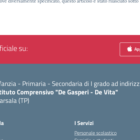
ove diversamente specificato, questo articolo è stato rilasciato sott
iciale su:
App
fanzia - Primaria - Secondaria di I grado ad indiri
tituto Comprensivo "De Gasperi - De Vita"
arsala (TP)
Visita la pagina iniziale della scuola
la
I Servizi
Personale scolastico