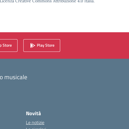
o Licenza Creative Commons Attribuzione 4.0 Italia.
 Store
Play Store
zzo musicale
Novità
Le notizie