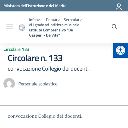
Vai ai contenuti
Vai al menu di navigazione
Vai al footer
Ministero dell'Istruzione e del Merito
Infanzia - Primaria - Secondaria
di I grado ad indirizzo musicale
Istituto Comprensivo "De
Gasperi - De Vita"
Apr
Circolare 133
Circolare n. 133
convocazione Collegio dei docenti.
Personale scolastico
convocazione Collegio dei docenti.