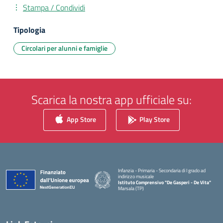
Stampa / Condividi
Tipologia
Circolari per alunni e famiglie
Scarica la nostra app ufficiale su:
App Store
Play Store
Infanzia - Primaria - Secondaria di I grado ad
indirizzo musicale
Istituto Comprensivo "De Gasperi - De Vita"
Marsala (TP)
— Visita la pagina iniziale della scuola