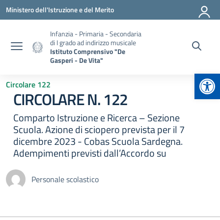
Vai ai contenuti
Vai al menu di navigazione
Vai al footer
Ministero dell'Istruzione e del Merito
Infanzia - Primaria - Secondaria
di I grado ad indirizzo musicale
Istituto Comprensivo "De
Gasperi - De Vita"
Apr
Circolare 122
CIRCOLARE N. 122
Comparto Istruzione e Ricerca – Sezione
Scuola. Azione di sciopero prevista per il 7
dicembre 2023 - Cobas Scuola Sardegna.
Adempimenti previsti dall’Accordo su
Personale scolastico