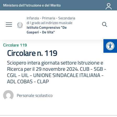
Vai ai contenuti
Vai al menu di navigazione
Vai al footer
Ministero dell'Istruzione e del Merito
Infanzia - Primaria - Secondaria
di I grado ad indirizzo musicale
Istituto Comprensivo "De
Gasperi - De Vita"
Apr
Circolare 119
Circolare n. 119
Sciopero intera giornata settore Istruzione e
Ricerca per il 29 novembre 2024. CUB - SGB -
CGIL - UIL - UNIONE SINDACALE ITALIANA -
ADL COBAS - CLAP
Personale scolastico