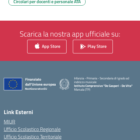
Circolari per docenti e personale ATA
Scarica la nostra app ufficiale su:
App Store
Play Store
Infanzia - Primaria - Secondaria di I grado ad
indirizzo musicale
Istituto Comprensivo "De Gasperi - De Vita"
Marsala (TP)
— Visita la pagina iniziale della scuola
Link Esterni
MIUR
Ufficio Scolastico Regionale
Ufficio Scolastico Territoriale