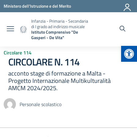
Vai ai contenuti
Vai al menu di navigazione
Vai al footer
Ministero dell'Istruzione e del Merito
Infanzia - Primaria - Secondaria
di I grado ad indirizzo musicale
Istituto Comprensivo "De
Gasperi - De Vita"
Apr
Circolare 114
CIRCOLARE N. 114
acconto stage di formazione a Malta -
Progetto Internazionale Multikulturalità
AMCM 2024/2025.
Personale scolastico