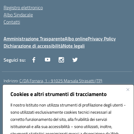
Registro elettronico
Albo Sindacale
Contatti
Amministrazione Trasparente
Albo online
Privacy Policy
Dichiarazione di accessibilità
Note legali
Seguici su:
Indirizzo:
C/DA Fornara, 1 - 91025 Marsala Strasatti (TP)
Centralino:
0923961292
Email:
tpic81600v@istruzione.it
Posta elettronica certificata (PEC):
Cookies e altri strumenti di tracciamento
tpic81600v@pec.istruzione.it
Codice fiscale: 82006360810
Il nostro Istituto non utilizza strumenti di profilazione degli utenti -
Codice meccanografico:
TPIC81600V
sono utilizzati esclusivamente cookies tecnici necessari al
Codice Indice delle Pubbliche Amministrazioni (IPA): istsc_tpic81600v
corretto funzionamento del sito, alla fruibilità dei servizi
Codice unico di fatturazione (CUF): UFODYY
istituzionali e alla sua accessibilità – sono utilizzati, inoltre,
strumenti statistici anonimizzati messi a disposizione da Web