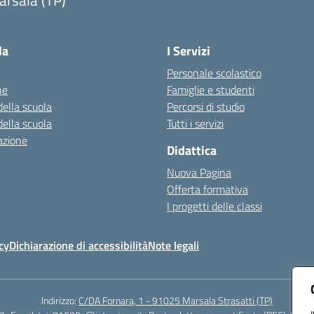
arsala (TP)
Visita la pagina iniziale della scuola
la
I Servizi
Personale scolastico
ne
Famiglie e studenti
della scuola
Percorsi di studio
della scuola
Tutti i servizi
azione
Didattica
Nuova Pagina
Offerta formativa
I progetti delle classi
cy
Dichiarazione di accessibilità
Note legali
Indirizzo:
C/DA Fornara, 1 - 91025 Marsala Strasatti (TP)