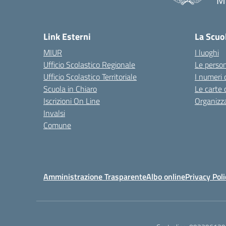
M
— 
Link Esterni
La Scuo
MIUR
I luoghi
Ufficio Scolastico Regionale
Le perso
Ufficio Scolastico Territoriale
I numeri 
Scuola in Chiaro
Le carte 
Iscrizioni On Line
Organizz
Invalsi
Comune
Amministrazione Trasparente
Albo online
Privacy Poli