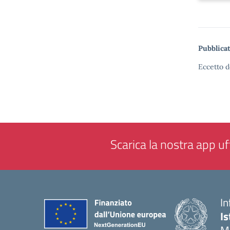
Pubblicat
Eccetto d
Scarica la nostra app uff
In
Is