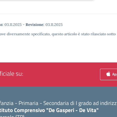
o:
03.11.2025
-
Revisione:
03.11.2025
ove diversamente specificato, questo articolo è stato rilasciato sott
iciale su:
App
fanzia - Primaria - Secondaria di I grado ad indiri
tituto Comprensivo "De Gasperi - De Vita"