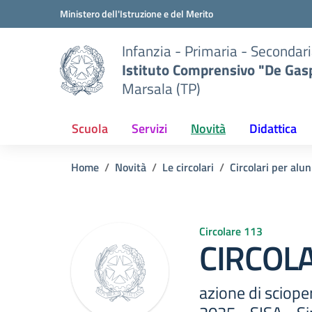
Vai ai contenuti
Vai al menu di navigazione
Vai al footer
Ministero dell'Istruzione e del Merito
Infanzia - Primaria - Secondari
Istituto Comprensivo "De Gasp
Marsala (TP)
Scuola
Servizi
Novità
Didattica
Home
Novità
Le circolari
Circolari per alun
Circolare 113
CIRCOLA
azione di sciope