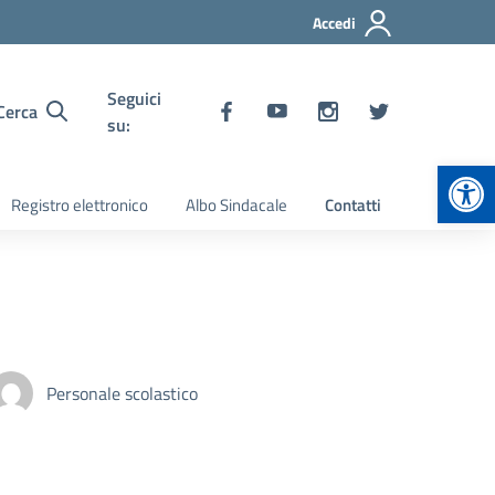
Accedi
Seguici
Cerca
su:
Apr
Registro elettronico
Albo Sindacale
Contatti
Personale scolastico