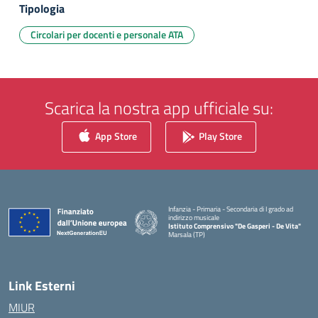
Tipologia
Circolari per docenti e personale ATA
Scarica la nostra app ufficiale su:
App Store
Play Store
Infanzia - Primaria - Secondaria di I grado ad
indirizzo musicale
Istituto Comprensivo "De Gasperi - De Vita"
Marsala (TP)
— Visita la pagina iniziale della scuola
Link Esterni
MIUR