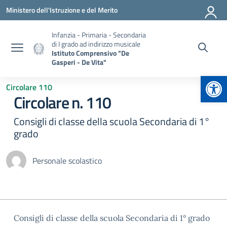
Vai ai contenuti
Vai al menu di navigazione
Vai al footer
Ministero dell'Istruzione e del Merito
Infanzia - Primaria - Secondaria
di I grado ad indirizzo musicale
Istituto Comprensivo "De
Gasperi - De Vita"
Apr
Circolare 110
Circolare n. 110
Consigli di classe della scuola Secondaria di 1°
grado
Personale scolastico
Consigli di classe della scuola Secondaria di 1° grado