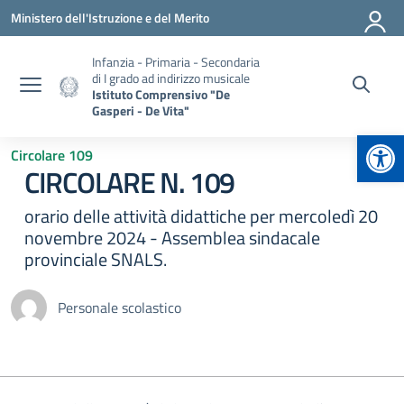
Vai ai contenuti
Vai al menu di navigazione
Vai al footer
Ministero dell'Istruzione e del Merito
Infanzia - Primaria - Secondaria
di I grado ad indirizzo musicale
Istituto Comprensivo "De
Gasperi - De Vita"
Apr
Circolare 109
CIRCOLARE N. 109
orario delle attività didattiche per mercoledì 20
novembre 2024 - Assemblea sindacale
provinciale SNALS.
Personale scolastico