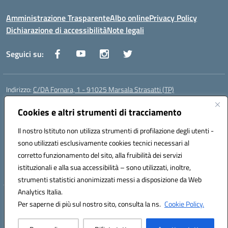
Amministrazione Trasparente
Albo online
Privacy Policy
Dichiarazione di accessibilità
Note legali
Seguici su:
Indirizzo:
C/DA Fornara, 1 - 91025 Marsala Strasatti (TP)
Centralino:
0923961292
Email:
tpic81600v@istruzione.it
Posta elettronica certificata (PEC):
Cookies e altri strumenti di tracciamento
tpic81600v@pec.istruzione.it
Codice fiscale: 82006360810
Il nostro Istituto non utilizza strumenti di profilazione degli utenti -
Codice meccanografico:
TPIC81600V
sono utilizzati esclusivamente cookies tecnici necessari al
Codice Indice delle Pubbliche Amministrazioni (IPA): istsc_tpic81600v
corretto funzionamento del sito, alla fruibilità dei servizi
Codice unico di fatturazione (CUF): UFODYY
istituzionali e alla sua accessibilità – sono utilizzati, inoltre,
strumenti statistici anonimizzati messi a disposizione da Web
Analytics Italia.
Hosting & Powered by 3D Solution S.r.l.
Per saperne di più sul nostro sito, consulta la ns.
Cookie Policy.
Concept & Design by Designers Italia