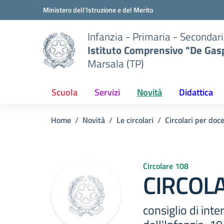
Vai ai contenuti
Vai al menu di navigazione
Vai al footer
Ministero dell'Istruzione e del Merito
Infanzia - Primaria - Secondari
Istituto Comprensivo "De Gasp
Marsala (TP)
Scuola
Servizi
Novità
Didattica
Home
Novità
Le circolari
Circolari per doc
Circolare 108
CIRCOLA
consiglio di int