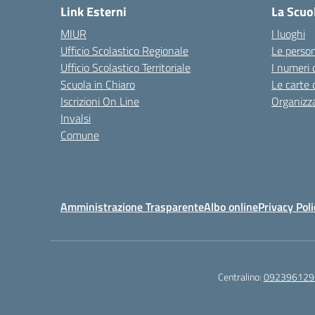
Link Esterni
La Scuo
MIUR
I luoghi
Ufficio Scolastico Regionale
Le perso
Ufficio Scolastico Territoriale
I numeri 
Scuola in Chiaro
Le carte 
Iscrizioni On Line
Organizz
Invalsi
Comune
Amministrazione Trasparente
Albo online
Privacy Poli
Centralino:
092396129