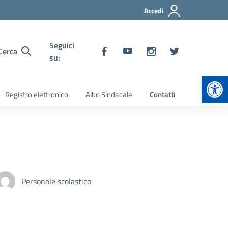
Accedi
Seguici
Cerca
su:
Apr
Registro elettronico
Albo Sindacale
Contatti
Personale scolastico