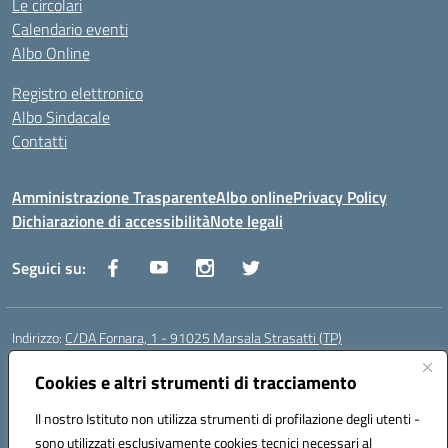
Le circolari
Calendario eventi
Albo Online
Registro elettronico
Albo Sindacale
Contatti
Amministrazione Trasparente
Albo online
Privacy Policy
Dichiarazione di accessibilità
Note legali
Seguici su:
Indirizzo:
C/DA Fornara, 1 - 91025 Marsala Strasatti (TP)
Centralino:
0923961292
Email:
tpic81600v@istruzione.it
Posta elettronica certificata (PEC):
Cookies e altri strumenti di tracciamento
tpic81600v@pec.istruzione.it
Codice fiscale: 82006360810
Il nostro Istituto non utilizza strumenti di profilazione degli utenti -
Codice meccanografico:
TPIC81600V
sono utilizzati esclusivamente cookies tecnici necessari al