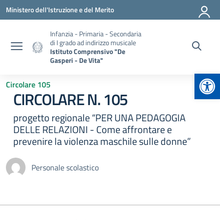
Vai ai contenuti
Vai al menu di navigazione
Vai al footer
Ministero dell'Istruzione e del Merito
Infanzia - Primaria - Secondaria
di I grado ad indirizzo musicale
Istituto Comprensivo "De
Gasperi - De Vita"
Apr
Circolare 105
CIRCOLARE N. 105
progetto regionale “PER UNA PEDAGOGIA
DELLE RELAZIONI - Come affrontare e
prevenire la violenza maschile sulle donne”
Personale scolastico