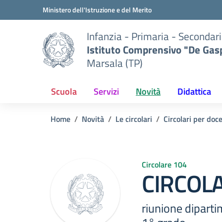
Vai ai contenuti
Vai al menu di navigazione
Vai al footer
Ministero dell'Istruzione e del Merito
Infanzia - Primaria - Secondari
Istituto Comprensivo "De Gasp
Marsala (TP)
Scuola
Servizi
Novità
Didattica
Home
Novità
Le circolari
Circolari per doc
Circolare 104
CIRCOLA
riunione diparti