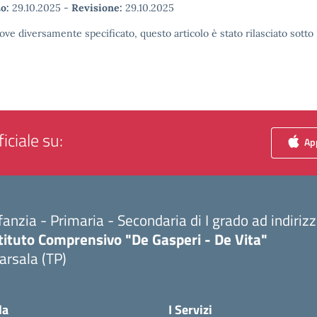
o:
29.10.2025
-
Revisione:
29.10.2025
ove diversamente specificato, questo articolo è stato rilasciato sott
iciale su:
App
fanzia - Primaria - Secondaria di I grado ad indiri
tituto Comprensivo "De Gasperi - De Vita"
arsala (TP)
Visita la pagina iniziale della scuola
la
I Servizi