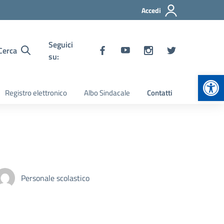
Accedi
Seguici
Cerca
su:
Apr
Registro elettronico
Albo Sindacale
Contatti
Personale scolastico