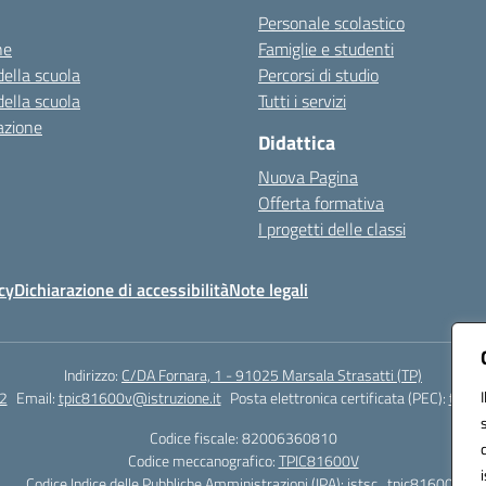
Personale scolastico
ne
Famiglie e studenti
della scuola
Percorsi di studio
della scuola
Tutti i servizi
azione
Didattica
Nuova Pagina
Offerta formativa
I progetti delle classi
cy
Dichiarazione di accessibilità
Note legali
Indirizzo:
C/DA Fornara, 1 - 91025 Marsala Strasatti (TP)
2
Email:
tpic81600v@istruzione.it
Posta elettronica certificata (PEC):
tpic8
Codice fiscale: 82006360810
Codice meccanografico:
TPIC81600V
Codice Indice delle Pubbliche Amministrazioni (IPA): istsc_tpic81600v