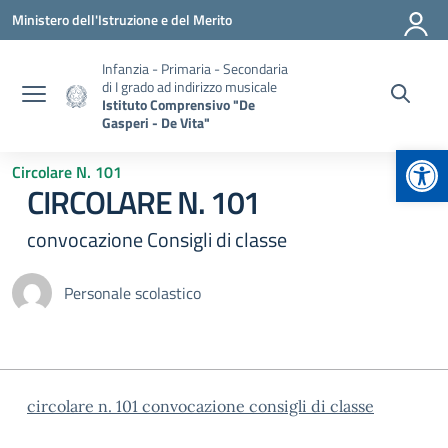
Vai ai contenuti
Vai al menu di navigazione
Vai al footer
Ministero dell'Istruzione e del Merito
Infanzia - Primaria - Secondaria
di I grado ad indirizzo musicale
Istituto Comprensivo "De
Gasperi - De Vita"
Apr
Circolare N. 101
CIRCOLARE N. 101
convocazione Consigli di classe
Personale scolastico
circolare n. 101 convocazione consigli di classe