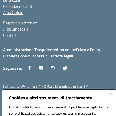
Le circolari
Calendario eventi
Albo Online
Registro elettronico
Albo Sindacale
Contatti
Amministrazione Trasparente
Albo online
Privacy Policy
Dichiarazione di accessibilità
Note legali
Seguici su:
Indirizzo:
C/DA Fornara, 1 - 91025 Marsala Strasatti (TP)
Centralino:
0923961292
Email:
tpic81600v@istruzione.it
Posta elettronica certificata (PEC):
Cookies e altri strumenti di tracciamento
tpic81600v@pec.istruzione.it
Codice fiscale: 82006360810
Il nostro Istituto non utilizza strumenti di profilazione degli utenti -
Codice meccanografico:
TPIC81600V
sono utilizzati esclusivamente cookies tecnici necessari al