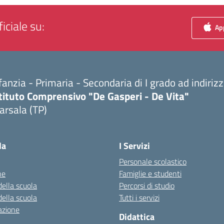
iciale su:
App
fanzia - Primaria - Secondaria di I grado ad indiri
tituto Comprensivo "De Gasperi - De Vita"
arsala (TP)
Visita la pagina iniziale della scuola
la
I Servizi
Personale scolastico
ne
Famiglie e studenti
della scuola
Percorsi di studio
della scuola
Tutti i servizi
azione
Didattica