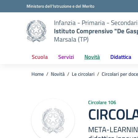
Vai ai contenuti
Vai al menu di navigazione
Vai al footer
Ministero dell'Istruzione e del Merito
Infanzia - Primaria - Secondari
Istituto Comprensivo "De Gasp
Marsala (TP)
Scuola
Servizi
Novità
Didattica
Home
Novità
Le circolari
Circolari per doc
Circolare 106
CIRCOL
META-LEARNING