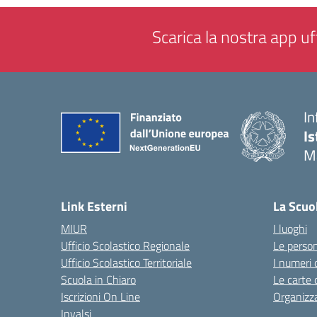
Scarica la nostra app uff
In
Is
M
— 
Link Esterni
La Scuo
MIUR
I luoghi
Ufficio Scolastico Regionale
Le perso
Ufficio Scolastico Territoriale
I numeri 
Scuola in Chiaro
Le carte 
Iscrizioni On Line
Organizz
Invalsi