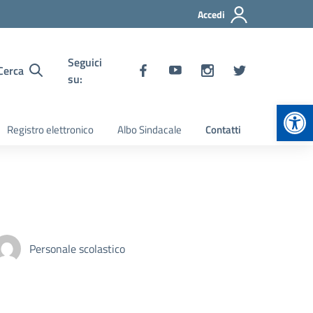
Accedi
Seguici
Cerca
su:
Apr
Registro elettronico
Albo Sindacale
Contatti
Personale scolastico