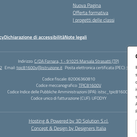
Nuova Pagina
Offerta formativa
I progetti delle classi
cy
Dichiarazione di accessibilità
Note legali
Indirizzo:
C/DA Fornara, 1 - 91025 Marsala Strasatti (TP)
2
Email:
tpic81600v@istruzione.it
Posta elettronica certificata (PEC):
tpic8
Codice fiscale: 82006360810
Codice meccanografico:
TPIC81600V
Codice Indice delle Pubbliche Amministrazioni (IPA): istsc_tpic81600v
Codice unico di fatturazione (CUF): UFODYY
Hosting & Powered by 3D Solution S.r.l.
Concept & Design by Designers Italia