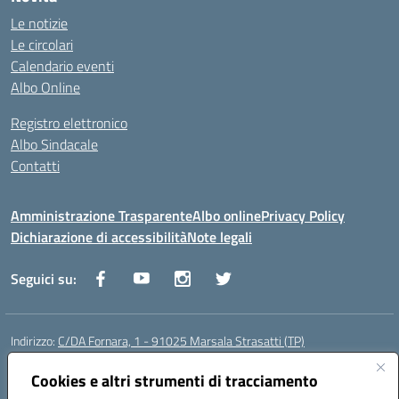
Le notizie
Le circolari
Calendario eventi
Albo Online
Registro elettronico
Albo Sindacale
Contatti
Amministrazione Trasparente
Albo online
Privacy Policy
Dichiarazione di accessibilità
Note legali
Seguici su:
Indirizzo:
C/DA Fornara, 1 - 91025 Marsala Strasatti (TP)
Centralino:
0923961292
Email:
tpic81600v@istruzione.it
Posta elettronica certificata (PEC):
Cookies e altri strumenti di tracciamento
tpic81600v@pec.istruzione.it