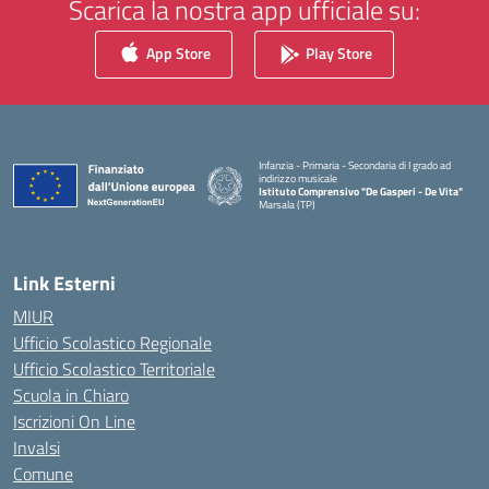
Scarica la nostra app ufficiale su:
App Store
Play Store
Infanzia - Primaria - Secondaria di I grado ad
indirizzo musicale
Istituto Comprensivo "De Gasperi - De Vita"
Marsala (TP)
— Visita la pagina iniziale della scuola
Link Esterni
MIUR
Ufficio Scolastico Regionale
Ufficio Scolastico Territoriale
Scuola in Chiaro
Iscrizioni On Line
Invalsi
Comune