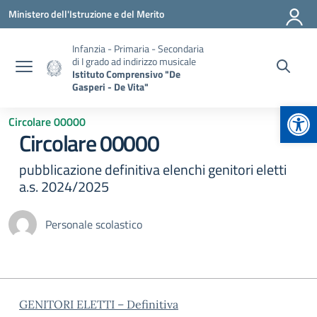
Vai ai contenuti
Vai al menu di navigazione
Vai al footer
Ministero dell'Istruzione e del Merito
Infanzia - Primaria - Secondaria
di I grado ad indirizzo musicale
Istituto Comprensivo "De
Gasperi - De Vita"
Apr
Circolare 00000
Circolare 00000
pubblicazione definitiva elenchi genitori eletti
a.s. 2024/2025
Personale scolastico
GENITORI ELETTI – Definitiva